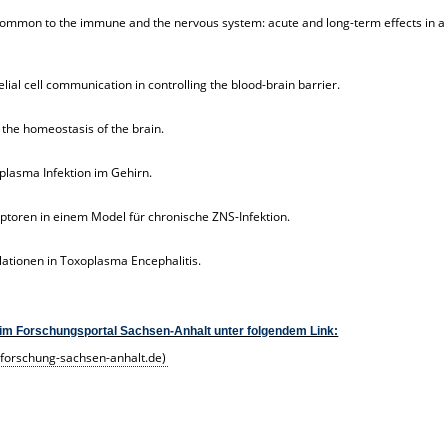
ommon to the immune and the nervous system: acute and long-term effects in a
ial cell communication in controlling the blood-brain barrier.
 the homeostasis of the brain.
plasma Infektion im Gehirn.
ptoren in einem Model für chronische ZNS-Infektion.
lationen in Toxoplasma Encephalitis.
 im Forschungsportal Sachsen-Anhalt unter folgendem Link:
(forschung-sachsen-anhalt.de)