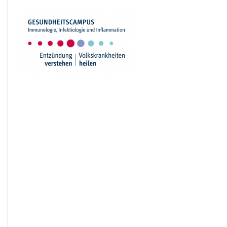
15.07.2025
Universität Magdeburg fördert
Forschungsnachwuchs in der
Medizin
07.07.2025
Früh erkennen, was später
schadet
26.06.2025
Lorena Morton erhält
Nachwuchsforschungspreis der
Medizinischen Fakultät
weitere...