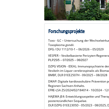
Forschungsprojekte
Toxo - ILC – Untersuchung der Wechselwirku
Toxoplasma
gondii
.
DFG / DU 1112/10-1 – 06/2026 – 05/2029
VESPER – Vesikelbasierte Perizyten-Regenera
PLP25/5 – 07/2025 – 06/2027
DZPG VISION - IDEAL: Immunopsychiatrie der 
Vesikeln im Liquor cerebrospinalis als Bioma
BMBF, DLR 01EE2507H - 09/2025 – 08/2028
DIKAP: Digitale kardiovaskuläre Prävention 
Regionen Sachsen-Anhalts.
EFRE-LSA ZS/2024/02/184014 - 10/2024 - 12
HAJEMA JE4: Entwicklungsaspekte und Ther
postentzündlichen Sequelae.
DLR DZPG 01EE2305D - 05/2023 - 08/2025; 