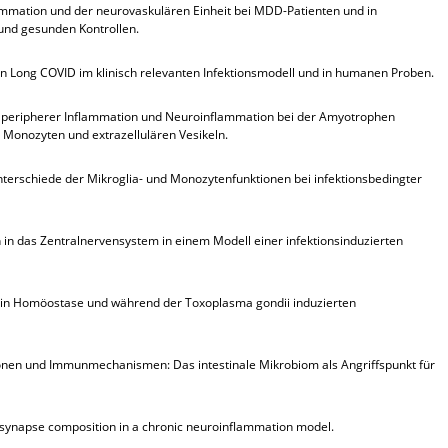
mmation und der neurovaskulären Einheit bei MDD-Patienten und in
und gesunden Kontrollen.
 Long COVID im klinisch relevanten Infektionsmodell und in humanen Proben.
n peripherer Inflammation und Neuroinflammation bei der Amyotrophen
an Monozyten und extrazellulären Vesikeln.
terschiede der Mikroglia- und Monozytenfunktionen bei infektionsbedingter
in das Zentralnervensystem in einem Modell einer infektionsinduzierten
n in Homöostase und während der Toxoplasma gondii induzierten
onen und Immunmechanismen: Das intestinale Mikrobiom als Angriffspunkt für
synapse composition in a chronic neuroinflammation model.