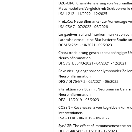
DZG-CIRC: Charakterisierung von Neuroinfla
Mausmodellen: Vergleich mit Schizophrenie 
LSA I 212 - 11/2022 - 12/2025
PreLoCo: Neue Biomarker zur Vorhersage von
LSA CSV 7 - 07/2022 - 06/2026
Langzeitverlauf und Interkommunikation vo
Lateralsklerose - eine Blut-basierte Studie 
DGM Sc26/1 - 10/2021 - 09/2023
Charakterisierung geschlechtsabhängiger Un
Neuroinflammation.
DFG / SFB854/3-2021 - 04/2021 - 12/2021
Rekrutierung angeborener lymphoider Zellen 
Neuroinflammation.
DFG / DI 764/7-2 - 02/2021 - 06/2022
Interaktion von ILCs mit Neuronen im Gehir
Neuroinflammation.
DFG - 12/2019 – 05/2023
COSEN – Koseneszenz von kognitiven Funkti
Interventionen.
LSA – EFRE - 06/2019 – 09/2022
SynAGE: The effect of immunosenescene on 
DFG / GRK2413 - 01/2019 – 12/2023